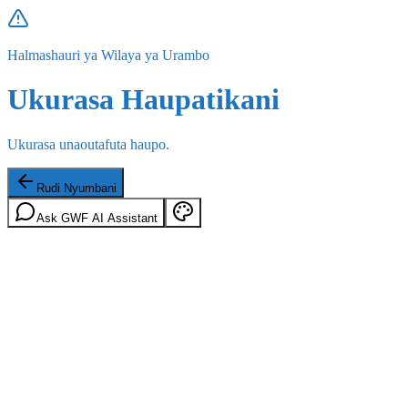
Halmashauri ya Wilaya ya Urambo
Ukurasa Haupatikani
Ukurasa unaoutafuta haupo.
Rudi Nyumbani
Ask GWF AI Assistant